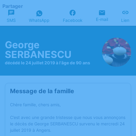
Partager
E-mail
SMS
WhatsApp
Facebook
Lien
George
SERBANESCU
décédé le 24 juillet 2019 à l'âge de 90 ans
Message de la famille
Chère famille, chers amis,
C’est avec une grande tristesse que nous vous annonçons
le décès de George SERBANESCU survenu le mercredi 24
juillet 2019 à Angers.