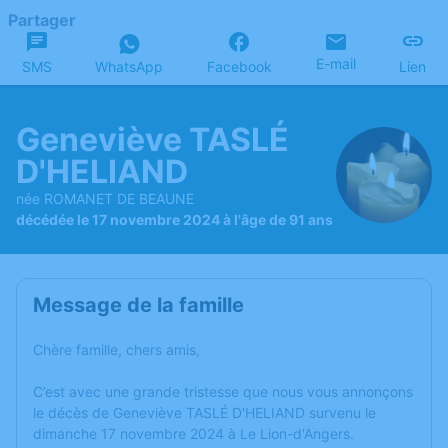
Partager
E-mail
SMS
WhatsApp
Facebook
Lien
Geneviève TASLÉ
D'HELIAND
née ROMANET DE BEAUNE
décédée le 17 novembre 2024 à l'âge de 91 ans
Message de la famille
Chère famille, chers amis,
C’est avec une grande tristesse que nous vous annonçons
le décès de Geneviève TASLÉ D'HELIAND survenu le
dimanche 17 novembre 2024 à Le Lion-d'Angers.