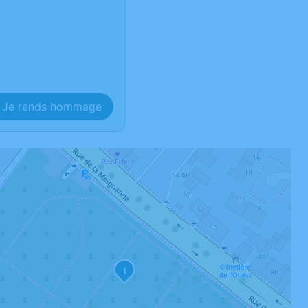
Je rends hommage
1