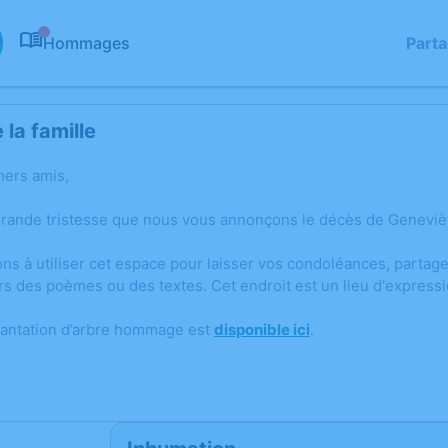
Hommages
Part
0
la famille
hers amis,
grande tristesse que nous vous annonçons le décès de Genevi
ons à utiliser cet espace pour laisser vos condoléances, parta
rs des poèmes ou des textes. Cet endroit est un lieu d'expres
lantation d’arbre hommage est
disponible ici
.