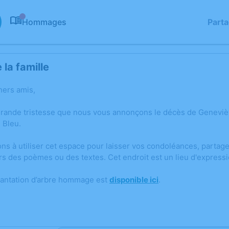
Hommages
Part
0
la famille
hers amis,
grande tristesse que nous vous annonçons le décès de Genevi
 Bleu.
ons à utiliser cet espace pour laisser vos condoléances, parta
rs des poèmes ou des textes. Cet endroit est un lieu d'expres
lantation d’arbre hommage est
disponible ici
.