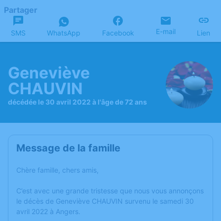
Partager
E-mail
SMS
WhatsApp
Facebook
Lien
Geneviève
CHAUVIN
décédée le 30 avril 2022 à l'âge de 72 ans
Message de la famille
Chère famille, chers amis,
C’est avec une grande tristesse que nous vous annonçons
le décès de Geneviève CHAUVIN survenu le samedi 30
avril 2022 à Angers.