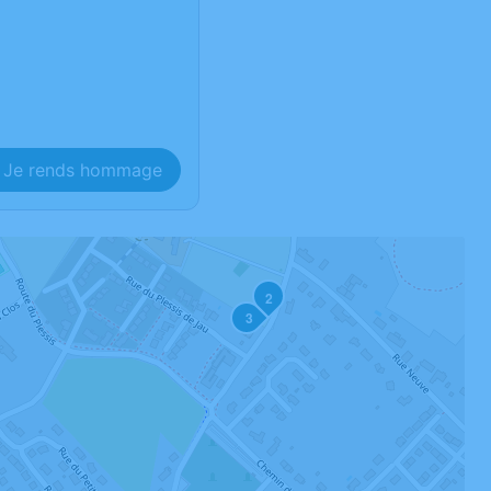
Je rends hommage
2
3