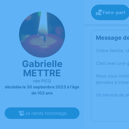
Faire-part
Message de 
Chère famille, c
Gabrielle
C’est avec une 
METTRE
Nous vous invit
née PICQ
pensées à trave
décédée le 30 septembre 2023 à l'âge
de 102 ans
Un service de p
Je rends hommage