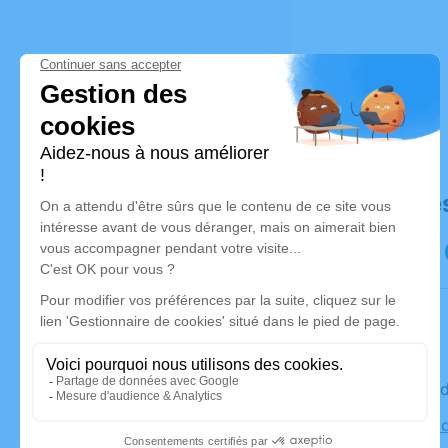
Déroulé de
Le mercre
Cimetière 