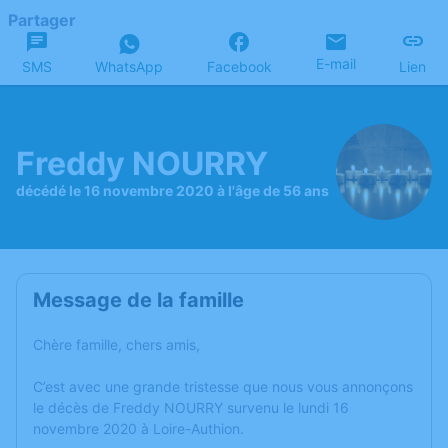
Partager
E-mail
SMS
WhatsApp
Facebook
Lien
Freddy NOURRY
décédé le 16 novembre 2020 à l'âge de 56 ans
Message de la famille
Chère famille, chers amis,
C’est avec une grande tristesse que nous vous annonçons
le décès de Freddy NOURRY survenu le lundi 16
novembre 2020 à Loire-Authion.