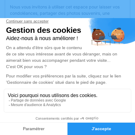
Nous vous invitons à utiliser cet espace pour laisser vos
condoléances, partager des photos souvenirs, une
anecdote ou exprimer vos pensées à travers des poèmes
ou des textes. Cet endroit est un lieu d'expression dédié à
honorer la mémoire de Freddy NOURRY.
Un service de plantation d’arbre hommage est
disponible
ici
.
Je rends hommage
Cérémonie civile
vendredi 20 novembre 2020 à 14h45
Crématorium de Montreuil-Juigné
Avenue des Poiriers
49460 Montreuil-Juigné
2
Faire-part
Hommages
Je rends hommage