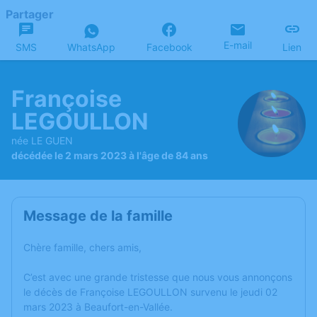
Partager
E-mail
SMS
WhatsApp
Facebook
Lien
Françoise
LEGOULLON
née LE GUEN
décédée le 2 mars 2023 à l'âge de 84 ans
Message de la famille
Chère famille, chers amis,
C’est avec une grande tristesse que nous vous annonçons
le décès de Françoise LEGOULLON survenu le jeudi 02
mars 2023 à Beaufort-en-Vallée.