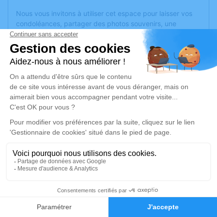
Nous vous invitons à utiliser cet espace pour laisser vos
condoléances, partager des photos souvenirs, une
anecdote ou exprimer vos pensées à travers des poèmes
ou des textes. Cet endroit est un lieu d'expression dédié à
honorer la mémoire de Françoise LEGOULLON.
Un service de plantation d’arbre hommage est
disponible
ici
.
Je rends hommage
Cérémonie religieuse
mercredi 08 mars 2023 à 10h00
Eglise de Beaufort-en-Anjou
Place Jeanne de Laval
49250 Beaufort-en-Anjou
2
Faire-part
Hommages
Je rends hommage