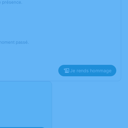
e présence.
 moment passé.
Je rends hommage