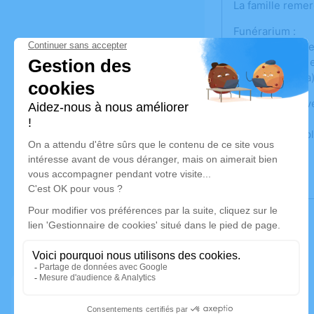
La famille reme
Funérarium :
les Maisons, ru
Horaires libres
(à côté de l'afpa
Cet espace priv
Un service de p