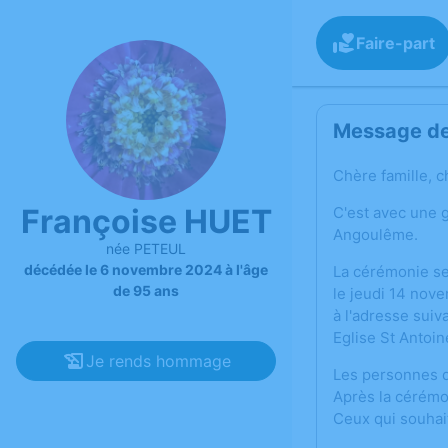
Faire-part
Message de 
Chère famille, c
Françoise HUET
C'est avec une 
Angoulême.
née PETEUL
décédée le 6 novembre 2024 à l'âge
La cérémonie se
de 95 ans
le jeudi 14 nov
à l'adresse suiva
Eglise St Antoi
Je rends hommage
Les personnes qu
Après la cérémon
Ceux qui souhait