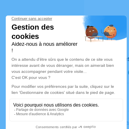
Déroulé de
Le samedi
Église Sai