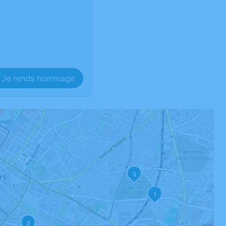
Je rends hommage
3
1
2