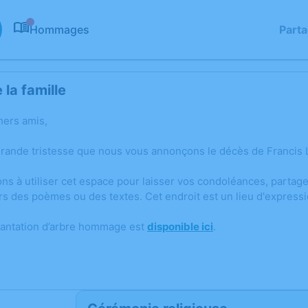
Hommages
Part
0
la famille
hers amis,
grande tristesse que nous vous annonçons le décès de Francis 
ons à utiliser cet espace pour laisser vos condoléances, parta
rs des poèmes ou des textes. Cet endroit est un lieu d'expres
lantation d’arbre hommage est
disponible ici
.