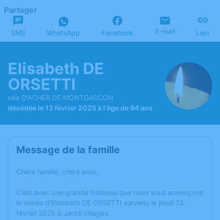
Partager
E-mail
SMS
WhatsApp
Facebook
Lien
Elisabeth DE
ORSETTI
née D'ACHER DE MONTGASCON
décédée le 13 février 2025 à l'âge de 94 ans
Message de la famille
Chère famille, chers amis,
C’est avec une grande tristesse que nous vous annonçons
le décès d’Elisabeth DE ORSETTI survenu le jeudi 13
février 2025 à Jarzé Villages.