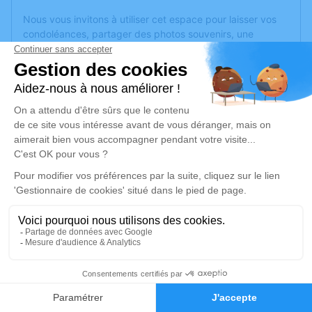
Nous vous invitons à utiliser cet espace pour laisser vos
condoléances, partager des photos souvenirs, une
anecdote ou exprimer vos pensées à travers des poèmes
ou des textes. Cet endroit est un lieu d'expression dédié à
honorer la mémoire d’Elisabeth DE ORSETTI.
Un service de plantation d’arbre hommage est
disponible
ici
.
Je rends hommage
Cérémonie religieuse
mardi 18 février 2025 à 14h30
Eglise de Jarzé de Jarzé Villages
49140 Jarzé Villages
3
Faire-part
Je rends hommage
Hommages