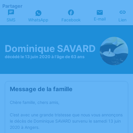
Partager
E-mail
SMS
WhatsApp
Facebook
Lien
Dominique SAVARD
décédé le 13 juin 2020 à l'âge de 63 ans
Message de la famille
Chère famille, chers amis,
C’est avec une grande tristesse que nous vous annonçons
le décès de Dominique SAVARD survenu le samedi 13 juin
2020 à Angers.