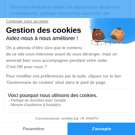
Nous vous invitons à utiliser cet espace pour laisser vos
condoléances, partager des photos souvenirs, une
anecdote ou exprimer vos pensées à travers des poèmes
ou des textes. Cet endroit est un lieu d'expression dédié à
honorer la mémoire de Dominique SAVARD.
Un service de plantation d’arbre hommage est
disponible
ici
.
Je rends hommage
Cérémonie civile
jeudi 18 juin 2020 à 15h30
Crématorium de Montreuil-Juigné
Avenue des Poiriers
49460 Montreuil-Juigné
1
Faire-part
Hommages
Je rends hommage