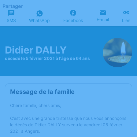
Partager
E-mail
SMS
WhatsApp
Facebook
Lien
Didier DALLY
décédé le 5 février 2021 à l'âge de 64 ans
Message de la famille
Chère famille, chers amis,
C’est avec une grande tristesse que nous vous annonçons
le décès de Didier DALLY survenu le vendredi 05 février
2021 à Angers.