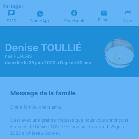
Partager
E-mail
SMS
WhatsApp
Facebook
Lien
Denise TOULLIÉ
née PLACAIS
décédée le 23 juin 2023 à l'âge de 82 ans
Message de la famille
Chère famille, chers amis,
C’est avec une grande tristesse que nous vous annonçons
le décès de Denise TOULLIÉ survenu le vendredi 23 juin
2023 à Château-Gontier.