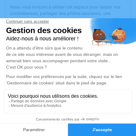
Nous vous invitons à utiliser cet espace pour laisser vos
condoléances, partager des photos souvenirs, une
anecdote ou exprimer vos pensées à travers des poèmes
ou des textes. Cet endroit est un lieu d'expression dédié à
honorer la mémoire de Denise TOULLIÉ.
Un service de plantation d’arbre hommage est
disponible
ici
.
Je rends hommage
Cérémonie religieuse
mercredi 28 juin 2023 à 10h30
Église de Le Lion-d'Angers
16 rue Anselme Bouvet
49220 Le Lion-d'Angers
1
Faire-part
Hommages
Je rends hommage