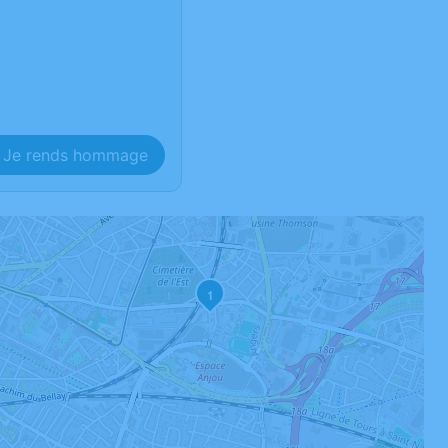
Je rends hommage
1