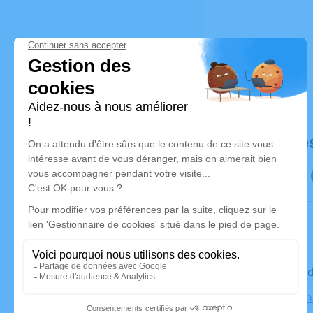
Déroulé de
Le mercre
Église Sai