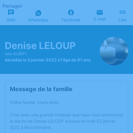
Partager
E-mail
SMS
WhatsApp
Facebook
Lien
Denise LELOUP
née AUBRY
décédée le 3 janvier 2022 à l'âge de 97 ans
Message de la famille
Chère famille, chers amis,
C’est avec une grande tristesse que nous vous annonçons
le décès de Denise LELOUP survenu le lundi 03 janvier
2022 à Bouchemaine.