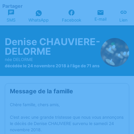
Partager
E-mail
SMS
WhatsApp
Facebook
Lien
Denise CHAUVIERE-
DELORME
née DELORME
décédée le 24 novembre 2018 à l'âge de 71 ans
Message de la famille
Chère famille, chers amis,
C’est avec une grande tristesse que nous vous annonçons
le décès de Denise CHAUVIERE survenu le samedi 24
novembre 2018.