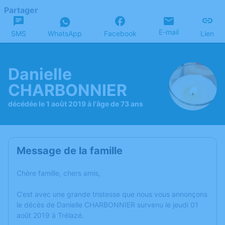
Partager
E-mail
SMS
WhatsApp
Facebook
Lien
Danielle
CHARBONNIER
décédée le 1 août 2019 à l'âge de 73 ans
Message de la famille
Chère famille, chers amis,
C’est avec une grande tristesse que nous vous annonçons
le décès de Danielle CHARBONNIER survenu le jeudi 01
août 2019 à Trélazé.