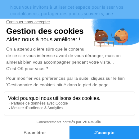
Nous vous invitons à utiliser cet espace pour laisser vos
condoléances, partager des photos souvenirs, une
anecdote ou exprimer vos pensées à travers des poèmes
ou des textes. Cet endroit est un lieu d'expression dédié à
honorer la mémoire de Danielle CHARBONNIER.
Un service de plantation d’arbre hommage est
disponible
ici
.
Je rends hommage
Crémation
jeudi 08 août 2019 à 11h30
Crématorium de Montreuil-Juigné
Avenue des Poiriers
49460 Montreuil-Juigné
1
Faire-part
Hommages
Je rends hommage