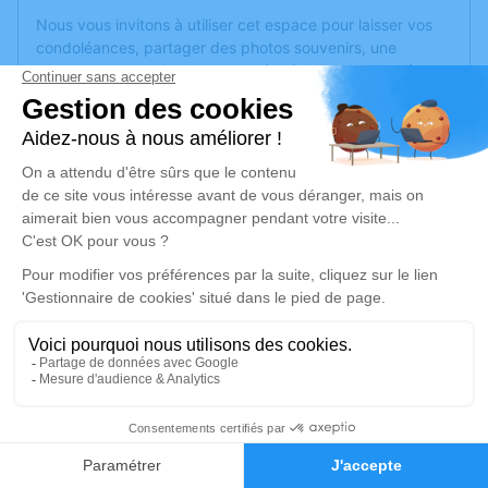
Nous vous invitons à utiliser cet espace pour laisser vos
condoléances, partager des photos souvenirs, une
anecdote ou exprimer vos pensées à travers des poèmes
ou des textes. Cet endroit est un lieu d'expression dédié à
honorer la mémoire de Daniel ADAM.
Un service de plantation d’arbre hommage est
disponible
ici
.
Je rends hommage
Cérémonie religieuse
mercredi 24 novembre 2021 à 14h30
Église St Pierre de Montguillon
49500 Montguillon
2
Je rends hommage
Faire-part
Hommages