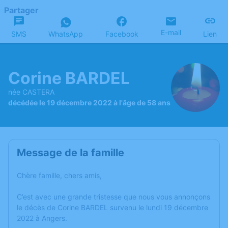
Partager
E-mail
SMS
WhatsApp
Facebook
Lien
Corine BARDEL
née CASTERA
décédée le 19 décembre 2022 à l'âge de 58 ans
Message de la famille
Chère famille, chers amis,
C’est avec une grande tristesse que nous vous annonçons
le décès de Corine BARDEL survenu le lundi 19 décembre
2022 à Angers.