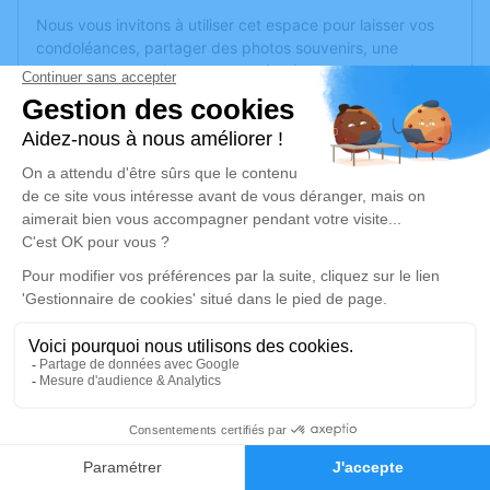
Nous vous invitons à utiliser cet espace pour laisser vos
condoléances, partager des photos souvenirs, une
anecdote ou exprimer vos pensées à travers des poèmes
ou des textes. Cet endroit est un lieu d'expression dédié à
honorer la mémoire de Corine BARDEL.
Un service de plantation d’arbre hommage est
disponible
ici
.
Je rends hommage
Cérémonie civile
lundi 26 décembre 2022 à 13h45
Crématorium de Corné de Loire-Authion
Zone d'activité Anjou Actiparc
49630 Loire-Authion
7
Faire-part
Hommages
Je rends hommage