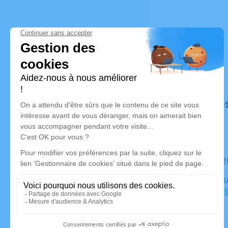
Déroulé de
Le mardi 
Crématoriu
Poiriers, 