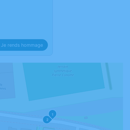
Je rends hommage
1
2