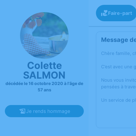
Faire-part
Message de 
Chère famille, c
Colette
C’est avec une 
SALMON
Nous vous invit
décédée le 16 octobre 2020 à l'âge de
pensées à trave
57 ans
Un service de p
Je rends hommage