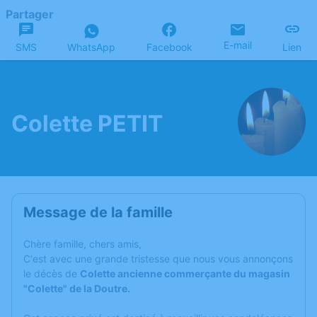
Partager
E-mail
SMS
WhatsApp
Facebook
Lien
Colette PETIT
Message de la famille
C
hère famille, chers amis,
C'est avec une grande tristesse que nous vous annonçons
le décès de
Colette ancienne commerçante du magasin
"Colette" de la Doutre.