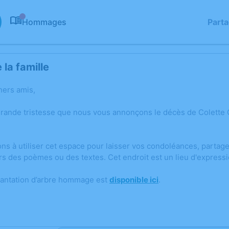
Hommages
Part
0
la famille
hers amis,
grande tristesse que nous vous annonçons le décès de Colette
ons à utiliser cet espace pour laisser vos condoléances, parta
rs des poèmes ou des textes. Cet endroit est un lieu d'expres
lantation d’arbre hommage est
disponible ici
.