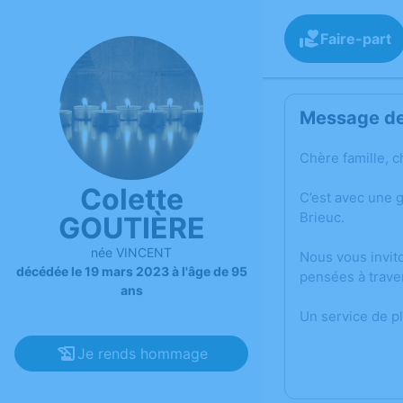
Faire-part
Message de 
Chère famille, c
Colette
C’est avec une 
Brieuc.
GOUTIÈRE
née VINCENT
Nous vous invit
décédée le 19 mars 2023 à l'âge de 95
pensées à trave
ans
Un service de p
Je rends hommage