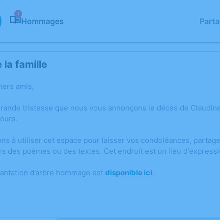
1
Hommages
Part
la famille
hers amis,
grande tristesse que nous vous annonçons le décès de Claudi
ours.
ons à utiliser cet espace pour laisser vos condoléances, parta
rs des poèmes ou des textes. Cet endroit est un lieu d'expres
lantation d’arbre hommage est
disponible ici
.