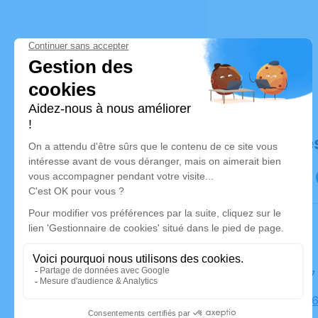
Déroulé de
Le jeudi 
Église, 49