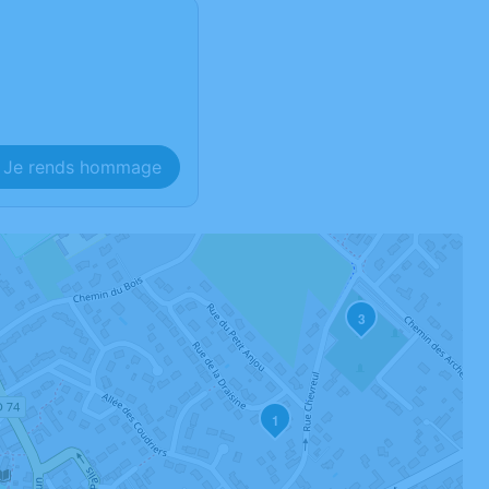
Je rends hommage
3
1