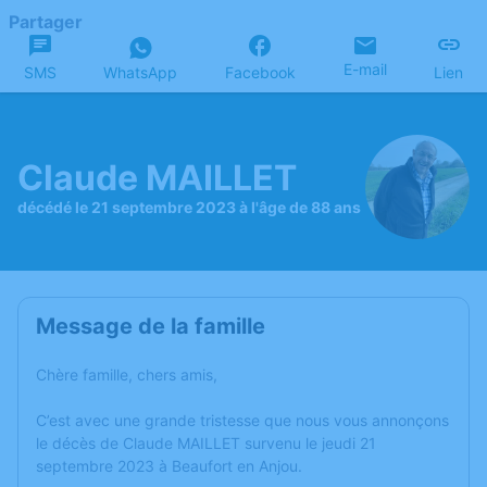
Partager
E-mail
SMS
WhatsApp
Facebook
Lien
Claude MAILLET
décédé le 21 septembre 2023 à l'âge de 88 ans
Message de la famille
Chère famille, chers amis,
C’est avec une grande tristesse que nous vous annonçons
le décès de Claude MAILLET survenu le jeudi 21
septembre 2023 à Beaufort en Anjou.