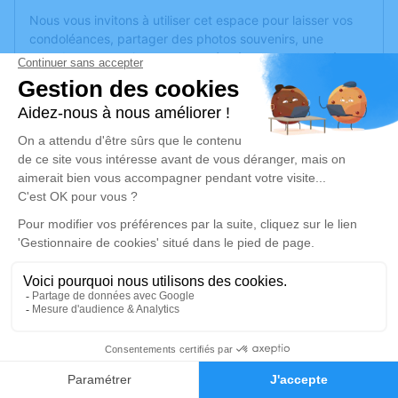
Nous vous invitons à utiliser cet espace pour laisser vos
condoléances, partager des photos souvenirs, une
anecdote ou exprimer vos pensées à travers des poèmes
ou des textes. Cet endroit est un lieu d'expression dédié à
honorer la mémoire de Claude GUIOT.
Un service de plantation d’arbre hommage est
disponible
ici
.
Je rends hommage
Cérémonie religieuse
vendredi 27 septembre 2019 à 15h00
Église Saint Aubin de Pruniers de
Bouchemaine
1 place saint Aubin
1
49080 Bouchemaine
Faire-part
Hommages