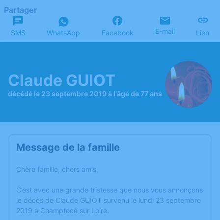
Partager
E-mail
SMS
WhatsApp
Facebook
Lien
Claude GUIOT
décédé le 23 septembre 2019 à l'âge de 77 ans
Message de la famille
Chère famille, chers amis,
C’est avec une grande tristesse que nous vous annonçons
le décès de Claude GUIOT survenu le lundi 23 septembre
2019 à Champtocé sur Loire.