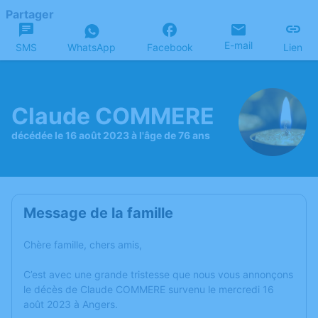
Partager
E-mail
SMS
WhatsApp
Facebook
Lien
Claude COMMERE
décédée le 16 août 2023 à l'âge de 76 ans
Message de la famille
Chère famille, chers amis,
C’est avec une grande tristesse que nous vous annonçons
le décès de Claude COMMERE survenu le mercredi 16
août 2023 à Angers.