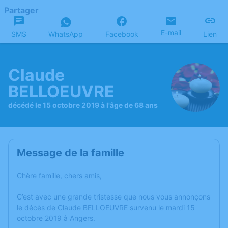
Partager
E-mail
SMS
WhatsApp
Facebook
Lien
Claude
BELLOEUVRE
décédé le 15 octobre 2019 à l'âge de 68 ans
Message de la famille
Chère famille, chers amis,
C’est avec une grande tristesse que nous vous annonçons
le décès de Claude BELLOEUVRE survenu le mardi 15
octobre 2019 à Angers.