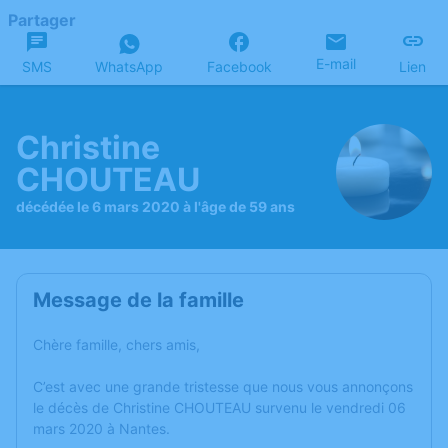
Partager
E-mail
SMS
WhatsApp
Facebook
Lien
Christine
CHOUTEAU
décédée le 6 mars 2020 à l'âge de 59 ans
Message de la famille
Chère famille, chers amis,
C’est avec une grande tristesse que nous vous annonçons
le décès de Christine CHOUTEAU survenu le vendredi 06
mars 2020 à Nantes.