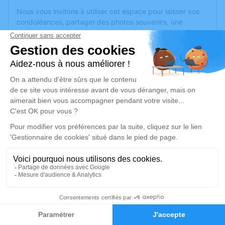
Nous vous invitons à utiliser cet espace pour laisser vos
condoléances, partager des photos souvenirs, une
anecdote ou exprimer vos pensées à travers des poèmes
ou des textes. Cet endroit est un lieu d'expression dédié à
honorer la mémoire de Christine CHOUTEAU.
Un service de plantation d’arbre hommage est
disponible
ici
.
Je rends hommage
Cérémonie religieuse
mardi 10 mars 2020 à 14h30
Église Saint Léonard d'Angers
359 rue Saint-Léonard
49000 Angers
3
Faire-part
Hommages
Je rends hommage