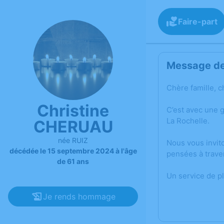
Faire-part
Message de 
Chère famille, c
Christine
C’est avec une 
La Rochelle.
CHERUAU
née RUIZ
Nous vous invit
décédée le 15 septembre 2024 à l'âge
pensées à trave
de 61 ans
Un service de p
Je rends hommage