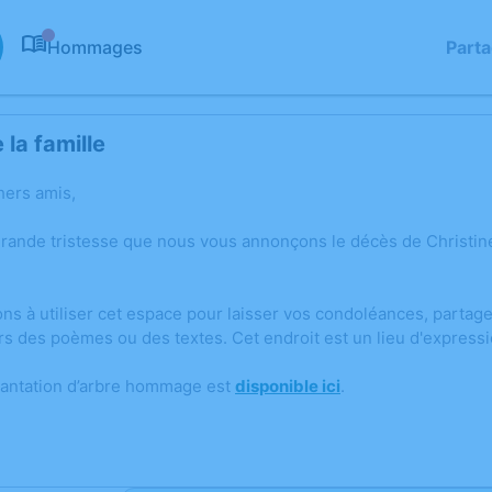
Hommages
Part
0
la famille
hers amis,
grande tristesse que nous vous annonçons le décès de Christ
ons à utiliser cet espace pour laisser vos condoléances, parta
rs des poèmes ou des textes. Cet endroit est un lieu d'expres
lantation d’arbre hommage est
disponible ici
.