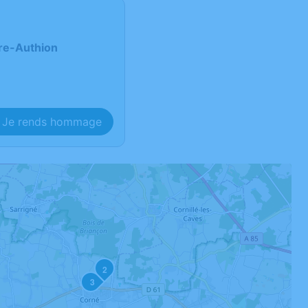
re-Authion
Je rends hommage
2
3