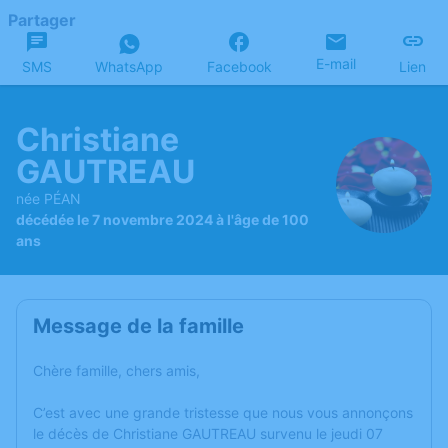
Partager
E-mail
SMS
WhatsApp
Facebook
Lien
Christiane
GAUTREAU
née PÉAN
décédée le 7 novembre 2024 à l'âge de 100
ans
Message de la famille
Chère famille, chers amis,
C’est avec une grande tristesse que nous vous annonçons
le décès de Christiane GAUTREAU survenu le jeudi 07