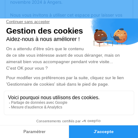
novembre 2024 à Angers.
Nous vous invitons à utiliser cet espace pour laisser vos
condoléances, partager des photos souvenirs, une
anecdote ou exprimer vos pensées à travers des poèmes
ou des textes. Cet endroit est un lieu d'expression dédié à
honorer la mémoire de Christiane GAUTREAU.
Un service de plantation d’arbre hommage est
disponible
ici
.
Je rends hommage
Cérémonie religieuse
jeudi 14 novembre 2024 à 10h30
Église Saint Symphorien de Bouchemaine
49080 Bouchemaine
1
Faire-part
Hommages
Je rends hommage