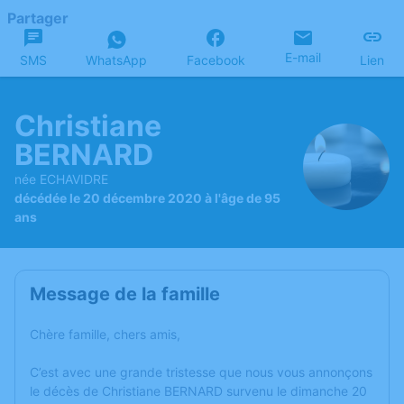
Partager
E-mail
SMS
WhatsApp
Facebook
Lien
Christiane
BERNARD
née ECHAVIDRE
décédée le 20 décembre 2020 à l'âge de 95
ans
Message de la famille
Chère famille, chers amis,
C’est avec une grande tristesse que nous vous annonçons
le décès de Christiane BERNARD survenu le dimanche 20