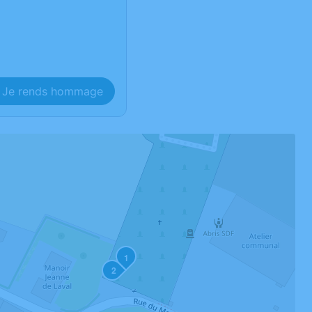
Je rends hommage
1
2