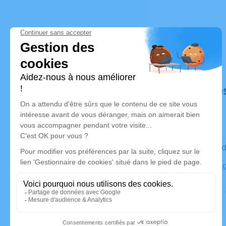
Déroulé de
Le vendred
Cimetière