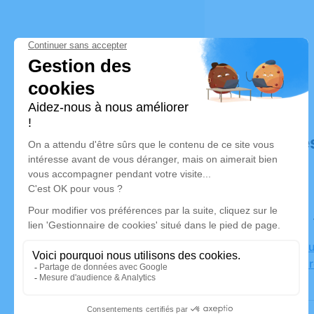
Déroulé de
Le samedi
Crématoriu
49630 Loi