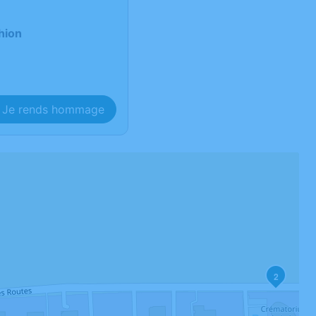
hion
Je rends hommage
2