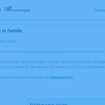
Hommages
Part
0
la famille
hers amis,
grande tristesse que nous vous annonçons le décès de Chanta
ons à utiliser cet espace pour laisser vos condoléances, parta
rs des poèmes ou des textes. Cet endroit est un lieu d'expres
lantation d’arbre hommage est
disponible ici
.