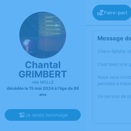
Faire-part
Message de 
Chère famille, c
Chantal
C’est avec une 
GRIMBERT
Nous vous invit
née MOLLE
pensées à trave
décédée le 15 mai 2024 à l'âge de 88
ans
Un service de p
Je rends hommage