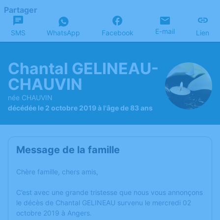
Partager
E-mail
SMS
WhatsApp
Facebook
Lien
Chantal GELINEAU-
CHAUVIN
née CHAUVIN
décédée le 2 octobre 2019 à l'âge de 83 ans
Message de la famille
Chère famille, chers amis,
C’est avec une grande tristesse que nous vous annonçons
le décès de Chantal GELINEAU survenu le mercredi 02
octobre 2019 à Angers.