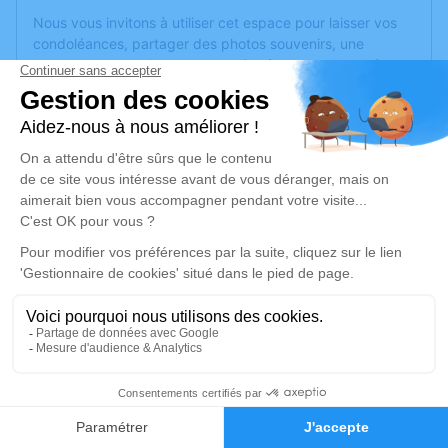
Nous vous invitons à utiliser cet espace pour laisser vos
condoléances, partager des photos souvenirs, une
anecdote ou exprimer vos pensées à travers des poèmes
ou des textes. Cet endroit est un lieu d'expression dédié à
honorer la mémoire de Chantal DEVEAU.
Un service de plantation d’arbre hommage est
disponible
ici
.
Je rends hommage
Cérémonie religieuse
mardi 03 novembre 2020 à 10h00
Église Saint Aubin de Pruniers de
Bouchemaine
1 place saint Aubin
2
49080 Bouchemaine
Faire-part
Hommages