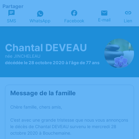
Partager
E-mail
SMS
WhatsApp
Facebook
Lien
Chantal DEVEAU
née JINCHELEAU
décédée le 28 octobre 2020 à l'âge de 77 ans
Message de la famille
Chère famille, chers amis,
C’est avec une grande tristesse que nous vous annonçons
le décès de Chantal DEVEAU survenu le mercredi 28
octobre 2020 à Bouchemaine.