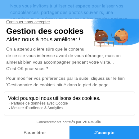
Nous vous invitons à utiliser cet espace pour laisser vos
condoléances, partager des photos souvenirs, une
anecdote ou exprimer vos pensées à travers des poèmes
ou des textes. Cet endroit est un lieu d'expression dédié à
honorer la mémoire de Cécile CHEVROTIN.
Un service de plantation d’arbre hommage est
disponible
ici
.
Je rends hommage
Cérémonie religieuse
lundi 23 décembre 2024 à 10h30
Eglise de la Meignanne de Longuenée-en-
Anjou
3 Rue de la Mairie
3
49770 Longuenée-en-Anjou
Faire-part
Hommages