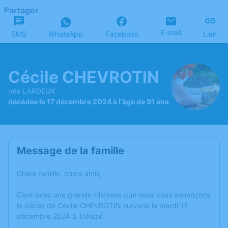
Partager
E-mail
SMS
WhatsApp
Facebook
Lien
Cécile CHEVROTIN
née LARDEUX
décédée le 17 décembre 2024 à l'âge de 91 ans
Message de la famille
Chère famille, chers amis,
C’est avec une grande tristesse que nous vous annonçons
le décès de Cécile CHEVROTIN survenu le mardi 17
décembre 2024 à Trélazé.