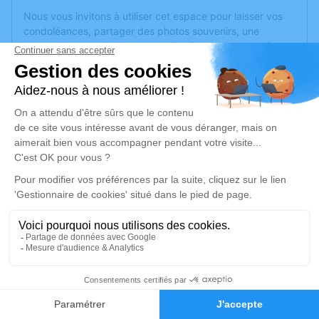
Nous vous invitons à utiliser cet espace pour laisser vos
condoléances, partager des photos souvenirs, une
anecdote ou exprimer vos pensées à travers des poèmes
ou des textes. Cet endroit est un lieu d'expression dédié à
honorer la mémoire de Bruno GUERINEAU.
Un service de plantation d’arbre hommage est
disponible
ici
.
Je rends hommage
Cérémonie religieuse
mardi 24 décembre 2019 à 10h00
Église de Juigné-sur-Loire
32 Grand Rue
49610 Juigné-sur-Loire
2
Faire-part
Hommages
Je rends hommage