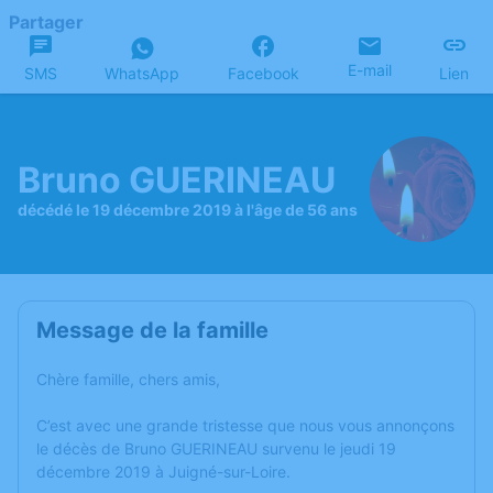
Partager
E-mail
SMS
WhatsApp
Facebook
Lien
Bruno GUERINEAU
décédé le 19 décembre 2019 à l'âge de 56 ans
Message de la famille
Chère famille, chers amis,
C’est avec une grande tristesse que nous vous annonçons
le décès de Bruno GUERINEAU survenu le jeudi 19
décembre 2019 à Juigné-sur-Loire.