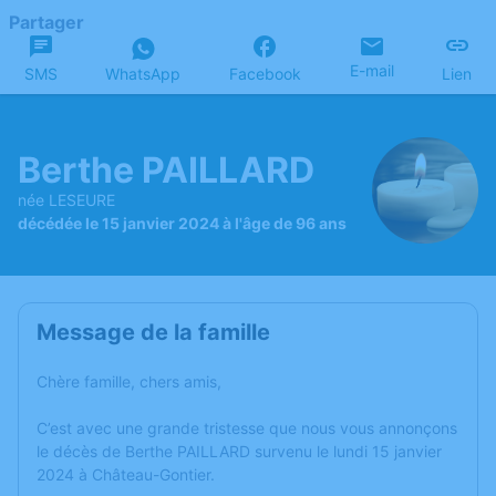
Partager
E-mail
SMS
WhatsApp
Facebook
Lien
Berthe PAILLARD
née LESEURE
décédée le 15 janvier 2024 à l'âge de 96 ans
Message de la famille
Chère famille, chers amis,
C’est avec une grande tristesse que nous vous annonçons
le décès de Berthe PAILLARD survenu le lundi 15 janvier
2024 à Château-Gontier.