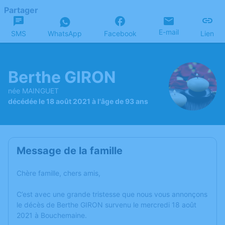
Partager
E-mail
SMS
WhatsApp
Facebook
Lien
Berthe GIRON
née MAINGUET
décédée le 18 août 2021 à l'âge de 93 ans
Message de la famille
Chère famille, chers amis,
C’est avec une grande tristesse que nous vous annonçons
le décès de Berthe GIRON survenu le mercredi 18 août
2021 à Bouchemaine.