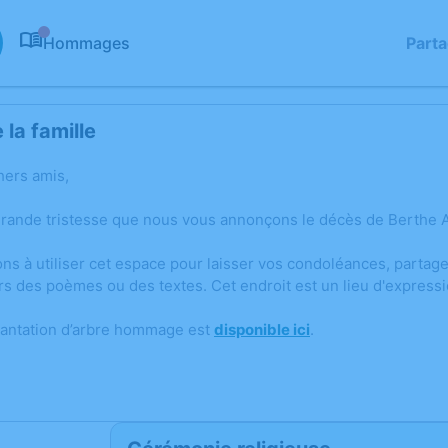
Hommages
Part
0
la famille
hers amis,
grande tristesse que nous vous annonçons le décès de Berthe 
ons à utiliser cet espace pour laisser vos condoléances, parta
rs des poèmes ou des textes. Cet endroit est un lieu d'expres
lantation d’arbre hommage est
disponible ici
.