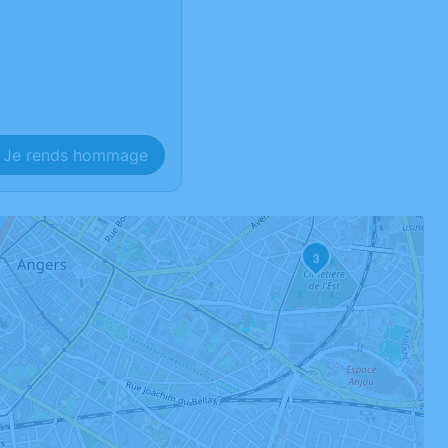
Je rends hommage
3