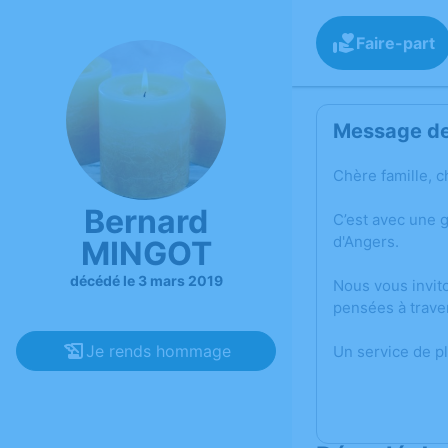
Faire-part
Message de 
Chère famille, c
Bernard
C’est avec une 
d'Angers.
MINGOT
décédé le 3 mars 2019
Nous vous invit
pensées à trave
Je rends hommage
Un service de p