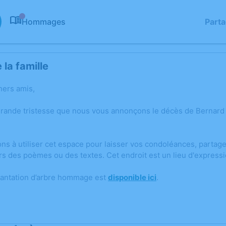
Hommages
Part
0
la famille
hers amis,
grande tristesse que nous vous annonçons le décès de Bernar
ons à utiliser cet espace pour laisser vos condoléances, parta
rs des poèmes ou des textes. Cet endroit est un lieu d'expres
lantation d’arbre hommage est
disponible ici
.