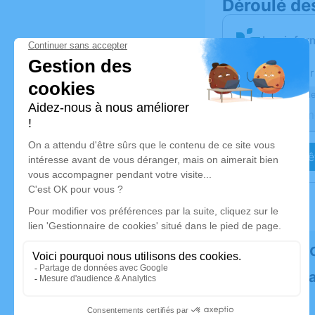
Déroulé de
Les infor
Activez une aler
Recevoir une ale
Je veux êt
Rendez h
Plantez un 