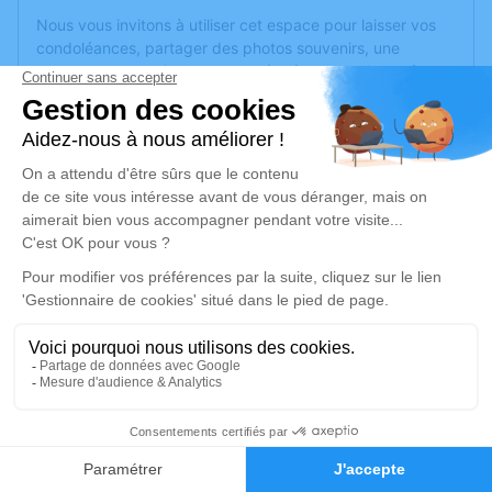
Nous vous invitons à utiliser cet espace pour laisser vos
condoléances, partager des photos souvenirs, une
anecdote ou exprimer vos pensées à travers des poèmes
ou des textes. Cet endroit est un lieu d'expression dédié à
honorer la mémoire de Bernard LE CLERC.
Un service de plantation d’arbre hommage est
disponible
ici
.
Je rends hommage
Cérémonie religieuse
vendredi 28 juillet 2023 à 10h30
Église Saint Aubin de Les Ponts-de-Cé
65 rue Victor Hugo
49130 Les Ponts-de-Cé
6
Faire-part
Hommages
Je rends hommage