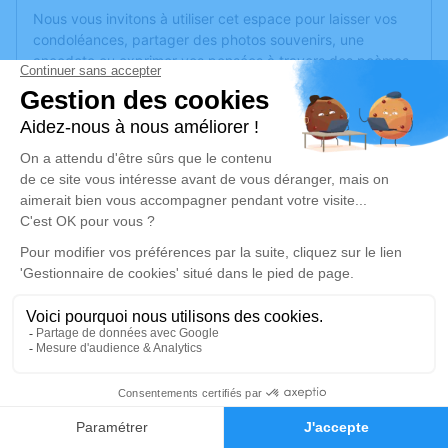
Nous vous invitons à utiliser cet espace pour laisser vos
condoléances, partager des photos souvenirs, une
anecdote ou exprimer vos pensées à travers des poèmes
ou des textes. Cet endroit est un lieu d'expression dédié à
honorer la mémoire de Bernard GRUAULT.
Un service de plantation d’arbre hommage est
disponible
ici
.
Je rends hommage
Cérémonie religieuse
lundi 07 novembre 2022 à 14h30
Église Saint Martin des Champs d'Angers
14 boulevard Abbé Chauvat
49000 Angers
1
Faire-part
Hommages
Je rends hommage