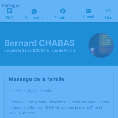
Partager
E-mail
SMS
WhatsApp
Facebook
Lien
Bernard CHABAS
décédé le 21 avril 2020 à l'âge de 67 ans
Message de la famille
Chère famille, chers amis,
C’est avec une grande tristesse que nous vous annonçons
le décès de Bernard CHABAS survenu le mardi 21 avril
2020 à Angers.