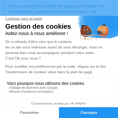
Nous vous invitons à utiliser cet espace pour laisser vos
condoléances, partager des photos souvenirs, une
anecdote ou exprimer vos pensées à travers des poèmes
ou des textes. Cet endroit est un lieu d'expression dédié à
honorer la mémoire de Bernard CHABAS.
Un service de plantation d’arbre hommage est
disponible
ici
.
Je rends hommage
Cérémonie religieuse
vendredi 24 avril 2020 à 15h00
Eglise de Corné
49630 Corné
2
Je rends hommage
Faire-part
Hommages