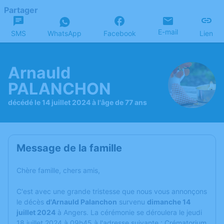
Partager
E-mail
SMS
WhatsApp
Facebook
Lien
Arnauld
PALANCHON
décédé le 14 juillet 2024 à l'âge de 77 ans
Message de la famille
Chère famille, chers amis,
C'est avec une grande tristesse que nous vous annonçons
le décès
d'Arnauld Palanchon
survenu
dimanche 14
juillet 2024
à Angers. La cérémonie se déroulera le jeudi
18 juillet 2024 à 09h45 à l'adresse suivante : Crématorium