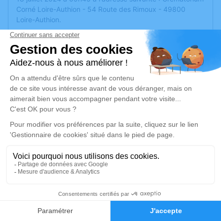
Corné Loire-Authion - 54 Route des Rimoux - 49800
Loire-Authion.
Cet espace privé est destiné à recueillir vos condoléances
ou le souvenir d’un moment passé.
Un service de plantation d’arbre hommage est
disponible
ici
.
Je rends hommage
Cérémonie religieuse
jeudi 18 juillet 2024 à 09h45
Crématorium Corné de Loire-Authion
54 Route des Rimoux
49800 Loire-Authion
29
Faire-part
Hommages
Je rends hommage