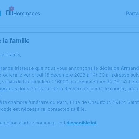
7
Hommages
Part
la famille
hers amis,
grande tristesse que nous vous annonçons le décès de
Armand
oulera le vendredi 15 décembre 2023 à 14h30 à l'adresse suivan
, suivis de la crémation à 16h00, au crématorium de Corné-Loir
ques
, des dons en faveur de la Recherche contre le cancer, une u
e.
 la chambre funéraire du Parc, 1 rue de Chauffour, 49124 Saint
 code est nécessaire, contactez sa fille.
lantation d’arbre hommage est
disponible ici
.