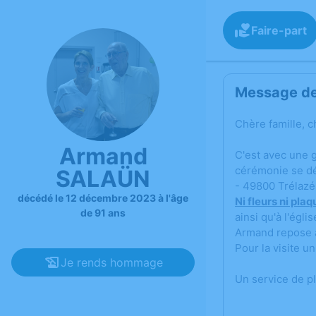
Faire-part
Message de 
Chère famille, c
Armand
C'est avec une 
cérémonie se dér
SALAÜN
- 49800 Trélazé
décédé le 12 décembre 2023 à l'âge
Ni fleurs ni pla
de 91 ans
ainsi qu'à l'églis
Armand repose à
Pour la visite un
Je rends hommage
Un service de p