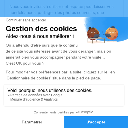
Nous vous invitons à utiliser cet espace pour laisser vos
condoléances, partager des photos souvenirs, une
anecdote ou exprimer vos pensées à travers des poèmes
ou des textes. Cet endroit est un lieu d'expression dédié à
honorer la mémoire d’Antoinette SEMELIN.
Un service de plantation d’arbre hommage est
disponible
ici
.
Je rends hommage
Cérémonie civile
mercredi 31 juillet 2024 à 10h00
Crématorium Corné de Loire-Authion
54 Route des Rimoux
49800 Loire-Authion
1
Faire-part
Hommages
Je rends hommage