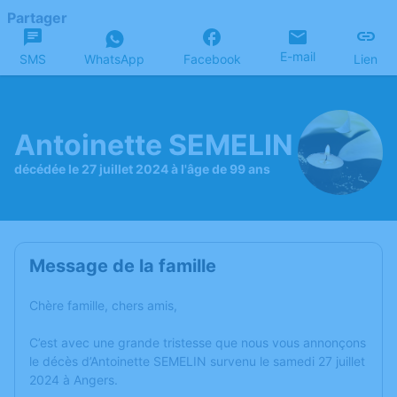
Partager
E-mail
SMS
WhatsApp
Facebook
Lien
Antoinette SEMELIN
décédée le 27 juillet 2024 à l'âge de 99 ans
Message de la famille
Chère famille, chers amis,
C’est avec une grande tristesse que nous vous annonçons
le décès d’Antoinette SEMELIN survenu le samedi 27 juillet
2024 à Angers.