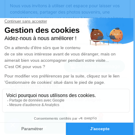
Nous vous invitons à utiliser cet espace pour laisser vos
condoléances, partager des photos souvenirs, une
anecdote ou exprimer vos pensées à travers des poèmes
ou des textes. Cet endroit est un lieu d'expression dédié à
honorer la mémoire d’Annie HARICHE.
Un service de plantation d’arbre hommage est
disponible
ici
.
Je rends hommage
Cérémonie civile
mardi 21 septembre 2021 à 14h30
Crématorium de Montreuil-Juigné
Avenue des Poiriers
49460 Montreuil-Juigné
3
Faire-part
Hommages
Je rends hommage