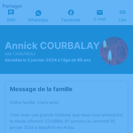
Partager
E-mail
SMS
WhatsApp
Facebook
Lien
Annick COURBALAY
née CHAUVEAU
décédée le 5 janvier 2024 à l'âge de 88 ans
Message de la famille
Chère famille, chers amis,
C’est avec une grande tristesse que nous vous annonçons
le décès d’Annick COURBALAY survenu le vendredi 05
janvier 2024 à Beaufort-en-Anjou.