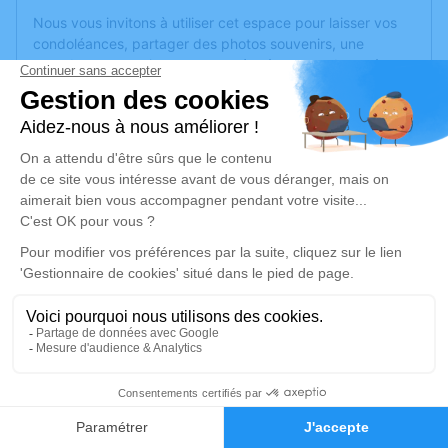
Nous vous invitons à utiliser cet espace pour laisser vos
condoléances, partager des photos souvenirs, une
anecdote ou exprimer vos pensées à travers des poèmes
ou des textes. Cet endroit est un lieu d'expression dédié à
honorer la mémoire d’Annick COURBALAY.
Un service de plantation d’arbre hommage est
disponible
ici
.
Je rends hommage
Cérémonie religieuse
jeudi 11 janvier 2024 à 14h30
Eglise de Beaufort-en-Anjou
Place Jeanne de Laval
49250 Beaufort-en-Anjou
1
Faire-part
Hommages
Je rends hommage